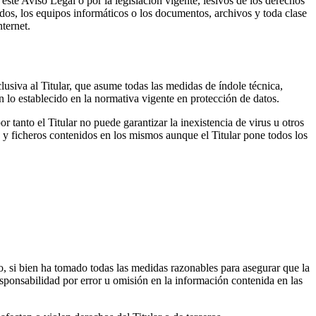
 este Aviso Legal o por la legislación vigente, lesivos de los derechos
nidos, los equipos informáticos o los documentos, archivos y toda clase
ternet.
lusiva al Titular, que asume todas las medidas de índole técnica,
 lo establecido en la normativa vigente en protección de datos.
 tanto el Titular no puede garantizar la inexistencia de virus u otros
 y ficheros contenidos en los mismos aunque el Titular pone todos los
ro, si bien ha tomado todas las medidas razonables para asegurar que la
esponsabilidad por error u omisión en la información contenida en las