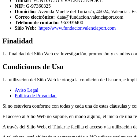
Titular:
FUNDACIÓN VALENCIAPORT.
NIF:
G-97360325
Domicilio:
Avenida Muelle del Turia s/n, 46024, Valencia - Es
Correo electrónico:
data@fundacion.valenciaport.com
Teléfono de contacto:
963939400
Sitio Web:
https://www.fundacionvalenciaport.com
Finalidad
La finalidad del Sitio Web es: Investigación, promoción y estudios co
Condiciones de Uso
La utilización del Sitio Web le otorga la condición de Usuario, e impl
Aviso Legal
Política de Privacidad
Si no estuviera conforme con todas y cada una de estas cláusulas y con
El acceso al Sitio Web no supone, en modo alguno, el inicio de una rel
A través del Sitio Web, el Titular le facilita el acceso y la utilizació