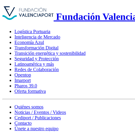
Fundación Valenci
Logística Portuaria
Inteligencia de Mercado
Economía Azul
Transformación Digital
Transición energética y sostenibilidad
Seguridad y Protección
Latinoamérica y más
Redes de Colaboración
Opentop
Imarport
Pharos 39.0
Oferta formativa
Quiénes somos
Noticias / Eventos / Videos
Cediport / Publicaciones
Contacto
Únete a nuestro equipo