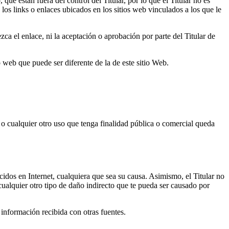
e están fuera del control del Titular, por lo que el Titular no es
los links o enlaces ubicados en los sitios web vinculados a los que le
ezca el enlace, ni la aceptación o aprobación por parte del Titular de
o web que puede ser diferente de la de este sitio Web.
 o cualquier otro uso que tenga finalidad pública o comercial queda
cidos en Internet, cualquiera que sea su causa. Asimismo, el Titular no
cualquier otro tipo de daño indirecto que te pueda ser causado por
 información recibida con otras fuentes.