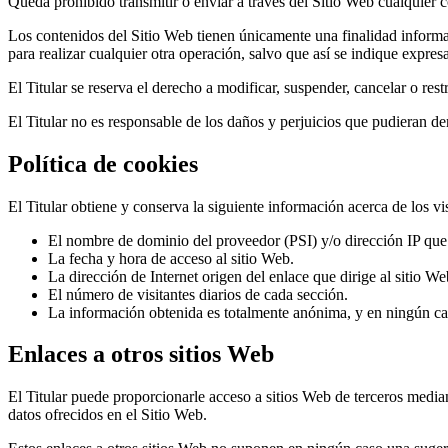
Queda prohibido transmitir o enviar a través del Sitio Web cualquier co
Los contenidos del Sitio Web tienen únicamente una finalidad informa
para realizar cualquier otra operación, salvo que así se indique expre
El Titular se reserva el derecho a modificar, suspender, cancelar o res
El Titular no es responsable de los daños y perjuicios que pudieran deri
Política de cookies
El Titular obtiene y conserva la siguiente información acerca de los vi
El nombre de dominio del proveedor (PSI) y/o dirección IP que l
La fecha y hora de acceso al sitio Web.
La dirección de Internet origen del enlace que dirige al sitio We
El número de visitantes diarios de cada sección.
La información obtenida es totalmente anónima, y en ningún cas
Enlaces a otros sitios Web
El Titular puede proporcionarle acceso a sitios Web de terceros median
datos ofrecidos en el Sitio Web.