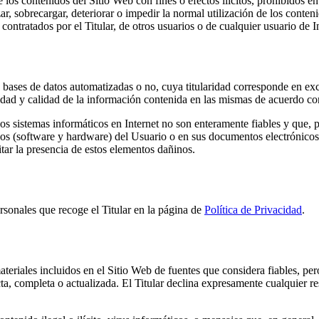
los contenidos del Sitio Web con fines o efectos ilícitos, prohibidos en
zar, sobrecargar, deteriorar o impedir la normal utilización de los conte
ntratados por el Titular, de otros usuarios o de cualquier usuario de In
 bases de datos automatizadas o no, cuya titularidad corresponde en exc
ridad y calidad de la información contenida en las mismas de acuerdo con
 sistemas informáticos en Internet no son enteramente fiables y que, por
cos (software y hardware) del Usuario o en sus documentos electrónicos
ar la presencia de estos elementos dañinos.
ersonales que recoge el Titular en la página de
Política de Privacidad
.
ateriales incluidos en el Sitio Web de fuentes que considera fiables, pe
cta, completa o actualizada. El Titular declina expresamente cualquier r