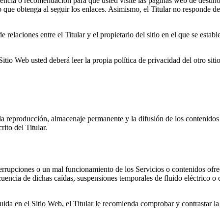
cia o recomendación para que usted visite las páginas web de destino, qu
o que obtenga al seguir los enlaces. Asimismo, el Titular no responde de 
 relaciones entre el Titular y el propietario del sitio en el que se establ
tio Web usted deberá leer la propia política de privacidad del otro siti
: la reproducción, almacenaje permanente y la difusión de los contenidos
ito del Titular.
terrupciones o un mal funcionamiento de los Servicios o contenidos ofre
uencia de dichas caídas, suspensiones temporales de fluido eléctrico o 
ida en el Sitio Web, el Titular le recomienda comprobar y contrastar la