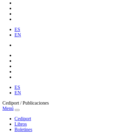
ES
EN
ES
EN
Cediport / Publicaciones
Menú
Cediport
Libros
Boletines