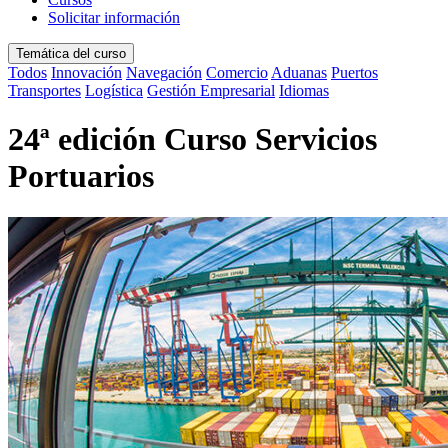
Solicitar información
Temática del curso
Todos
Innovación
Navegación
Comercio
Aduanas
Puertos
Transportes
Logística
Gestión Empresarial
Idiomas
24ª edición Curso Servicios
Portuarios