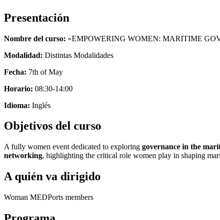
Presentación
Nombre del curso:
«EMPOWERING WOMEN: MARITIME GO
Modalidad:
Distintas Modalidades
Fecha:
7th of May
Horario:
08:30-14:00
Idioma:
Inglés
Objetivos del curso
A fully women event dedicated to exploring
gov
er
nance
i
n
the
mari
n
e
t
w
o
rkin
g
, highlighting the critical role women play in shaping ma
A quién va dirigido
Woman MEDPorts members
Programa