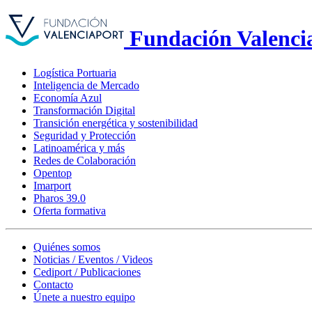
Fundación Valenci
Logística Portuaria
Inteligencia de Mercado
Economía Azul
Transformación Digital
Transición energética y sostenibilidad
Seguridad y Protección
Latinoamérica y más
Redes de Colaboración
Opentop
Imarport
Pharos 39.0
Oferta formativa
Quiénes somos
Noticias / Eventos / Videos
Cediport / Publicaciones
Contacto
Únete a nuestro equipo