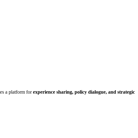
es a platform for
exper
i
ence
sh
a
ring,
p
o
l
i
cy
d
i
a
l
ogue, and
s
tr
ate
g
ic