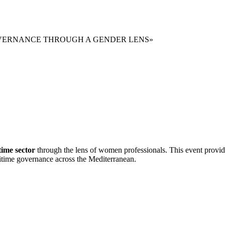
VERNANCE THROUGH A GENDER LENS»
time
s
e
ctor
through the lens of women professionals. This event provid
ritime governance across the Mediterranean.