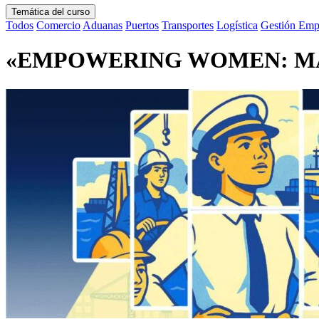
Temática del curso
Todos
Comercio
Aduanas
Puertos
Transportes
Logística
Gestión Empr
«EMPOWERING WOMEN: MA