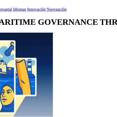
esarial
Idiomas
Innovación
Navegación
RITIME GOVERNANCE THR