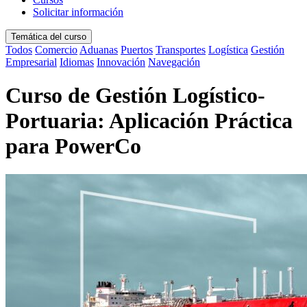
Solicitar información
Temática del curso
Todos
Comercio
Aduanas
Puertos
Transportes
Logística
Gestión
Empresarial
Idiomas
Innovación
Navegación
Curso de Gestión Logístico-
Portuaria: Aplicación Práctica
para PowerCo