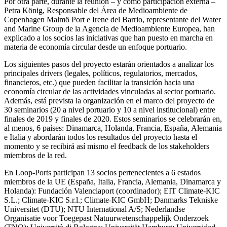
Por otra parte, durante la reunión – y como participación externa –
Petra König, Responsable del Área de Medioambiente de
Copenhagen Malmö Port e Irene del Barrio, representante del Water
and Marine Group de la Agencia de Medioambiente Europea, han
explicado a los socios las iniciativas que han puesto en marcha en
materia de economía circular desde un enfoque portuario.
Los siguientes pasos del proyecto estarán orientados a analizar los
principales drivers (legales, políticos, regulatorios, mercados,
financieros, etc.) que pueden facilitar la transición hacia una
economía circular de las actividades vinculadas al sector portuario.
Además, está prevista la organización en el marco del proyecto de
30 seminarios (20 a nivel portuario y 10 a nivel institucional) entre
finales de 2019 y finales de 2020. Estos seminarios se celebrarán en,
al menos, 6 países: Dinamarca, Holanda, Francia, España, Alemania
e Italia y abordarán todos los resultados del proyecto hasta el
momento y se recibirá así mismo el feedback de los stakeholders
miembros de la red.
En Loop-Ports participan 13 socios pertenecientes a 6 estados
miembros de la UE (España, Italia, Francia, Alemania, Dinamarca y
Holanda): Fundación Valenciaport (coordinador); EIT Climate-KIC
S.L.; Climate-KIC S.r.l.; Climate-KIC GmbH; Danmarks Tekniske
Universitet (DTU); NTU International A/S; Nederlandse
Organisatie voor Toegepast Natuurwetenschappelijk Onderzoek