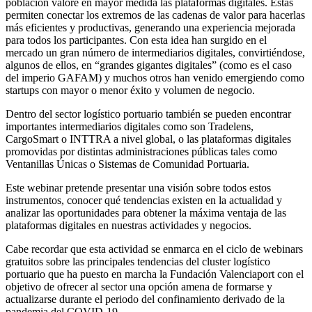
población valore en mayor medida las plataformas digitales. Éstas
permiten conectar los extremos de las cadenas de valor para hacerlas
más eficientes y productivas, generando una experiencia mejorada
para todos los participantes. Con esta idea han surgido en el
mercado un gran número de intermediarios digitales, convirtiéndose,
algunos de ellos, en “grandes gigantes digitales” (como es el caso
del imperio GAFAM) y muchos otros han venido emergiendo como
startups con mayor o menor éxito y volumen de negocio.
Dentro del sector logístico portuario también se pueden encontrar
importantes intermediarios digitales como son Tradelens,
CargoSmart o INTTRA a nivel global, o las plataformas digitales
promovidas por distintas administraciones públicas tales como
Ventanillas Únicas o Sistemas de Comunidad Portuaria.
Este webinar pretende presentar una visión sobre todos estos
instrumentos, conocer qué tendencias existen en la actualidad y
analizar las oportunidades para obtener la máxima ventaja de las
plataformas digitales en nuestras actividades y negocios.
Cabe recordar que esta actividad se enmarca en el ciclo de webinars
gratuitos sobre las principales tendencias del cluster logístico
portuario que ha puesto en marcha la Fundación Valenciaport con el
objetivo de ofrecer al sector una opción amena de formarse y
actualizarse durante el periodo del confinamiento derivado de la
pandemia del COVID-19.