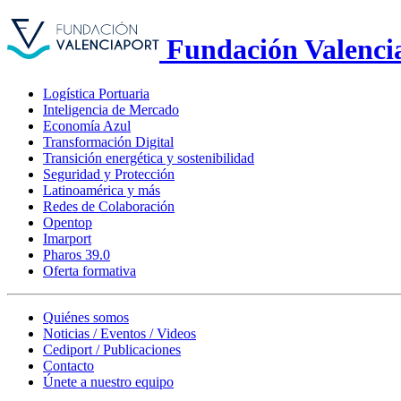
Fundación Valenci
Logística Portuaria
Inteligencia de Mercado
Economía Azul
Transformación Digital
Transición energética y sostenibilidad
Seguridad y Protección
Latinoamérica y más
Redes de Colaboración
Opentop
Imarport
Pharos 39.0
Oferta formativa
Quiénes somos
Noticias / Eventos / Videos
Cediport / Publicaciones
Contacto
Únete a nuestro equipo