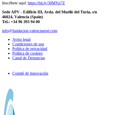
Inscríbete aquí:
https://bit.ly/30MYp7Z
Sede APV - Edificio III, Avda. del Muelle del Turia, s/n
46024, Valencia (Spain)
Tel.: +34 96 393 94 00
info@fundacion.valenciaport.com
Aviso legal
Condiciones de uso
Política de privacidad
Política de cookies
Canal de Denuncias
Comité de Innovación