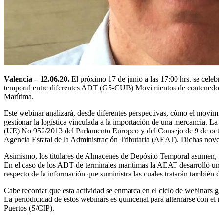
Valencia – 12.06.20.
El próximo 17 de junio a las 17:00 hrs. se celeb
temporal entre diferentes ADT (G5-CUB) Movimientos de contenedores 
Marítima.
Este webinar analizará, desde diferentes perspectivas, cómo el movim
gestionar la logística vinculada a la importación de una mercancía.
(UE) No 952/2013 del Parlamento Europeo y del Consejo de 9 de octubr
Agencia Estatal de la Administración Tributaria (AEAT). Dichas noved
Asimismo, los titulares de Almacenes de Depósito Temporal asumen, ent
En el caso de los ADT de terminales marítimas la AEAT desarrolló un s
respecto de la información que suministra las cuales tratarán también d
Cabe recordar que esta actividad se enmarca en el ciclo de webinars gr
La periodicidad de estos webinars es quincenal para alternarse con e
Puertos (S/CIP).