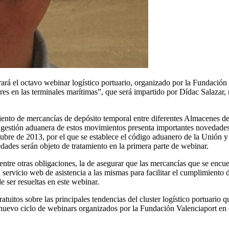
rará el octavo webinar logístico portuario, organizado por la Fundación
en las terminales marítimas”, que será impartido por Dídac Salazar, r
iento de mercancías de depósito temporal entre diferentes Almacenes de
 La gestión aduanera de estos movimientos presenta importantes novedad
e de 2013, por el que se establece el código aduanero de la Unión y el
ades serán objeto de tratamiento en la primera parte de webinar.
re otras obligaciones, la de asegurar que las mercancías que se encuen
ervicio web de asistencia a las mismas para facilitar el cumplimiento 
e ser resueltas en este webinar.
atuitos sobre las principales tendencias del cluster logístico portuario
l nuevo ciclo de webinars organizados por la Fundación Valenciaport en