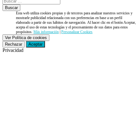
Esta web utiliza cookies propias y de terceros para analizar nuestros servicios y
mostrarle publicidad relacionada con sus preferencias en base a un perfil
elaborado a partir de sus hábitos de navegación. Al hacer clic en el botón Aceptar,
acepta el uso de estas tecnologías y el procesamiento de sus datos para estos
propósitos.
Más información
|
Personalizar Cookies
Ver Política de cookies
Rechazar
Aceptar
Privacidad