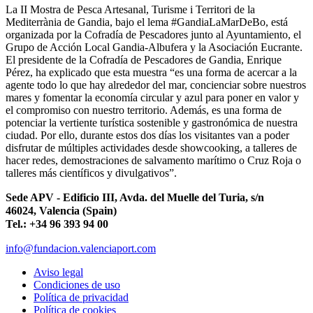
La II Mostra de Pesca Artesanal, Turisme i Territori de la
Mediterrània de Gandia, bajo el lema #GandiaLaMarDeBo, está
organizada por la Cofradía de Pescadores junto al Ayuntamiento, el
Grupo de Acción Local Gandia-Albufera y la Asociación Eucrante.
El presidente de la Cofradía de Pescadores de Gandia, Enrique
Pérez, ha explicado que esta muestra “es una forma de acercar a la
agente todo lo que hay alrededor del mar, concienciar sobre nuestros
mares y fomentar la economía circular y azul para poner en valor y
el compromiso con nuestro territorio. Además, es una forma de
potenciar la vertiente turística sostenible y gastronómica de nuestra
ciudad. Por ello, durante estos dos días los visitantes van a poder
disfrutar de múltiples actividades desde showcooking, a talleres de
hacer redes, demostraciones de salvamento marítimo o Cruz Roja o
talleres más científicos y divulgativos”.
Sede APV - Edificio III, Avda. del Muelle del Turia, s/n
46024, Valencia (Spain)
Tel.: +34 96 393 94 00
info@fundacion.valenciaport.com
Aviso legal
Condiciones de uso
Política de privacidad
Política de cookies