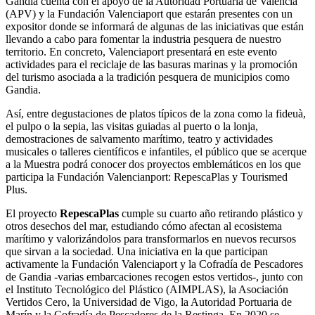
Gandia cuenta con el apoyo de la Autoridad Portuaria de Valencia
(APV) y la Fundación Valenciaport que estarán presentes con un
expositor donde se informará de algunas de las iniciativas que están
llevando a cabo para fomentar la industria pesquera de nuestro
territorio. En concreto, Valenciaport presentará en este evento
actividades para el reciclaje de las basuras marinas y la promoción
del turismo asociada a la tradición pesquera de municipios como
Gandia.
Así, entre degustaciones de platos típicos de la zona como la fideuà,
el pulpo o la sepia, las visitas guiadas al puerto o la lonja,
demostraciones de salvamento marítimo, teatro y actividades
musicales o talleres científicos e infantiles, el público que se acerque
a la Muestra podrá conocer dos proyectos emblemáticos en los que
participa la Fundación Valencianport: RepescaPlas y Tourismed
Plus.
El proyecto
RepescaPlas
cumple su cuarto año retirando plástico y
otros desechos del mar, estudiando cómo afectan al ecosistema
marítimo y valorizándolos para transformarlos en nuevos recursos
que sirvan a la sociedad. Una iniciativa en la que participan
activamente la Fundación Valenciaport y la Cofradía de Pescadores
de Gandia -varias embarcaciones recogen estos vertidos-, junto con
el Instituto Tecnológico del Plástico (AIMPLAS), la Asociación
Vertidos Cero, la Universidad de Vigo, la Autoridad Portuaria de
Marín y la Cofradía de Pescadores de la Restinga. En 2020 se