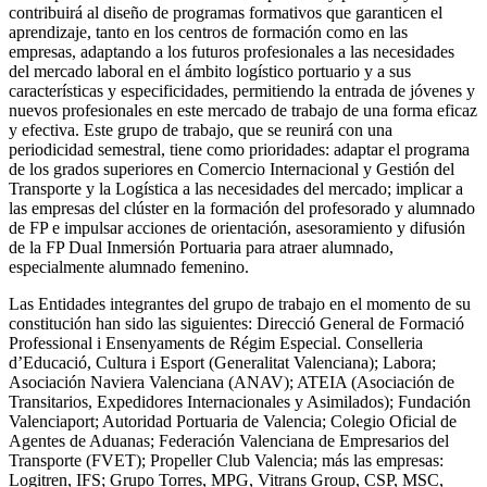
contribuirá al diseño de programas formativos que garanticen el
aprendizaje, tanto en los centros de formación como en las
empresas, adaptando a los futuros profesionales a las necesidades
del mercado laboral en el ámbito logístico portuario y a sus
características y especificidades, permitiendo la entrada de jóvenes y
nuevos profesionales en este mercado de trabajo de una forma eficaz
y efectiva. Este grupo de trabajo, que se reunirá con una
periodicidad semestral, tiene como prioridades: adaptar el programa
de los grados superiores en Comercio Internacional y Gestión del
Transporte y la Logística a las necesidades del mercado; implicar a
las empresas del clúster en la formación del profesorado y alumnado
de FP e impulsar acciones de orientación, asesoramiento y difusión
de la FP Dual Inmersión Portuaria para atraer alumnado,
especialmente alumnado femenino.
Las Entidades integrantes del grupo de trabajo en el momento de su
constitución han sido las siguientes: Direcció General de Formació
Professional i Ensenyaments de Régim Especial. Conselleria
d’Educació, Cultura i Esport (Generalitat Valenciana); Labora;
Asociación Naviera Valenciana (ANAV); ATEIA (Asociación de
Transitarios, Expedidores Internacionales y Asimilados); Fundación
Valenciaport; Autoridad Portuaria de Valencia; Colegio Oficial de
Agentes de Aduanas; Federación Valenciana de Empresarios del
Transporte (FVET); Propeller Club Valencia; más las empresas:
Logitren, IFS; Grupo Torres, MPG, Vitrans Group, CSP, MSC,