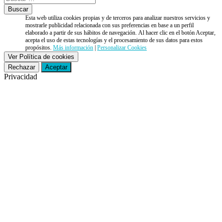
Esta web utiliza cookies propias y de terceros para analizar nuestros servicios y
mostrarle publicidad relacionada con sus preferencias en base a un perfil
elaborado a partir de sus hábitos de navegación. Al hacer clic en el botón Aceptar,
acepta el uso de estas tecnologías y el procesamiento de sus datos para estos
propósitos.
Más información
|
Personalizar Cookies
Ver Política de cookies
Rechazar
Aceptar
Privacidad