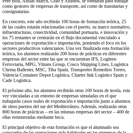
Pere Boïl, Ausiàs March, Grao y Abastos, se formarán para trabajar
como gestores de empresas de transporte, así como de transitarias y
consignatarias.
En concreto, este año recibirán 100 horas de formación teórica, 25
de las cuales estarán relacionadas con el puerto, su marco normativo,
infraestructuras, conectividad, comunidad portuaria, e innovación y
los 75 restantes se centrarán en el flujo documental vinculado a
operaciones de exportación e importación, poniendo el foco en los
sectores productivos valencianos. Una vez finalizada esta formación
teórica, los alumnos realizarán 200 horas de prácticas en diferentes
empresas del sector entre las que se encuentran IFS, Logitren
Ferroviaria, MPG, Vitrans Group, Cosco Shipping Lines, Logística
Chema Ballester, MSC, Tiba Spain, Transportes Remedios Torres,
Valencia Container Depot Logística, Charter link Logistics Spain y
Cade Logística.
El próximo año, los alumnos recibirán otras 100 horas de teoría, esta
vez vinculadas a un entorno de empresas simuladas en el que
trabajarán casos reales de exportación e importación junto a alumnos
de otros puertos del sur del Mediterráneo. Además, realizarán otras
800 horas de prácticas – en las mismas empresas del sector – 400 de
ellas remuneradas mediante beca.
El principal objetivo de esta formación es que el alumnado sea
conocedor de las operaciones más habituales en las empresas de la