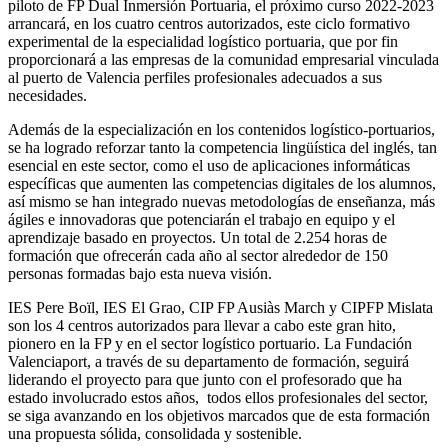
piloto de FP Dual Inmersión Portuaria, el próximo curso 2022-2023
arrancará, en los cuatro centros autorizados, este ciclo formativo
experimental de la especialidad logístico portuaria, que por fin
proporcionará a las empresas de la comunidad empresarial vinculada
al puerto de Valencia perfiles profesionales adecuados a sus
necesidades.
Además de la especialización en los contenidos logístico-portuarios,
se ha logrado reforzar tanto la competencia lingüística del inglés, tan
esencial en este sector, como el uso de aplicaciones informáticas
específicas que aumenten las competencias digitales de los alumnos,
así mismo se han integrado nuevas metodologías de enseñanza, más
ágiles e innovadoras que potenciarán el trabajo en equipo y el
aprendizaje basado en proyectos. Un total de 2.254 horas de
formación que ofrecerán cada año al sector alrededor de 150
personas formadas bajo esta nueva visión.
IES Pere Boïl, IES El Grao, CIP FP Ausiàs March y CIPFP Mislata
son los 4 centros autorizados para llevar a cabo este gran hito,
pionero en la FP y en el sector logístico portuario. La Fundación
Valenciaport, a través de su departamento de formación, seguirá
liderando el proyecto para que junto con el profesorado que ha
estado involucrado estos años, todos ellos profesionales del sector,
se siga avanzando en los objetivos marcados que de esta formación
una propuesta sólida, consolidada y sostenible.