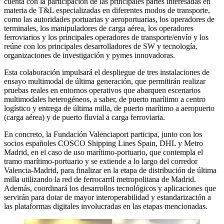
cuenta con la participación de las principales partes interesadas en
materia de T&L especializadas en diferentes modos de transporte,
como las autoridades portuarias y aeroportuarias, los operadores de
terminales, los manipuladores de carga aérea, los operadores
ferroviarios y los principales operadores de transporte/envío y los
reúne con los principales desarrolladores de SW y tecnología,
organizaciones de investigación y pymes innovadoras.
Esta colaboración impulsará el despliegue de tres instalaciones de
ensayo multimodal de última generación, que permitirán realizar
pruebas reales en entornos operativos que abarquen escenarios
multimodales heterogéneos, a saber, de puerto marítimo a centro
logístico y entrega de última milla, de puerto marítimo a aeropuerto
(carga aérea) y de puerto fluvial a carga ferroviaria.
En concreto, la Fundación Valenciaport participa, junto con los
socios españoles COSCO Shipping Lines Spain, DHL y Metro
Madrid, en el caso de uso marítimo-portuario, que contempla el
tramo marítimo-portuario y se extiende a lo largo del corredor
Valencia-Madrid, para finalizar en la etapa de distribución de última
milla utilizando la red de ferrocarril metropolitana de Madrid.
Además, coordinará los desarrollos tecnológicos y aplicaciones que
servirán para dotar de mayor interoperabilidad y estandarización a
las plataformas digitales involucradas en las etapas mencionadas.