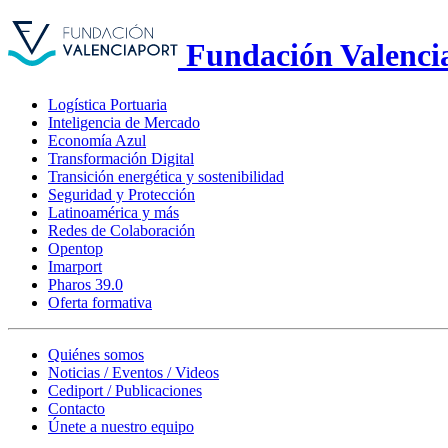
Fundación Valenci
Logística Portuaria
Inteligencia de Mercado
Economía Azul
Transformación Digital
Transición energética y sostenibilidad
Seguridad y Protección
Latinoamérica y más
Redes de Colaboración
Opentop
Imarport
Pharos 39.0
Oferta formativa
Quiénes somos
Noticias / Eventos / Videos
Cediport / Publicaciones
Contacto
Únete a nuestro equipo