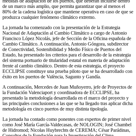
medidas de adaptación de los puertos, que deberán incluirse dentro
de un marco más amplio, que permita garantizar que al menos el
80% de la cadena logística que mantiene operativa en caso de que se
produzca cualquier fenómeno climático extremo.
La jornada ha comenzado con la presentación de la Estrategia
Nacional de Adaptación al Cambio Climático a cargo de Antonio
Francisco López Nicolás, jefe de Sección de la Oficina española de
Cambio Climático. A continuación, Antonio Góngora, subdirector
de Conectividad, Sostenibilidad y Medio Físico de Puertos del
Estado, ha presentado los criterios para el desarrollo de la estrategia
del sistema portuario de titularidad estatal en materia de adaptación
frente al cambio climático. Dentro de esta estrategia, el proyecto
ECCLIPSE constituye una prueba piloto que se ha desarrollado con
éxito en los puertos de València, Sagunto y Gandía.
A continuación, Mercedes de Juan Muñoyerro, jefe de Proyectos de
la Fundación Valenciaport y coordinadora de ECCLIPSE, ha
presentado la metodología desarrollada en el marco del proyecto y
las principales conclusiones a las que se ha llegado tras aplicar dicha
metodología en cinco puertos de muy distinta tipología.
La jornada ha contado como ponentes con expertos de primer nivel
como José María García-Valdecasas, de NOLOGIN; José Chambel
de Hidromod; Nicolas Huybrechts de CEREMA; César Parádinas,
Consultor de la Fundación para la Investigación del Clima.