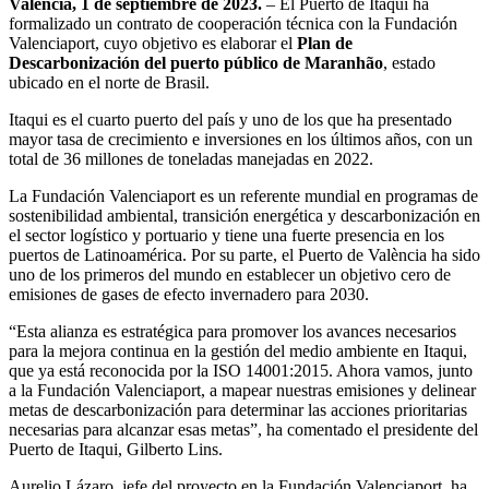
València, 1 de septiembre de 2023.
– El Puerto de Itaqui ha
formalizado un contrato de cooperación técnica con la Fundación
Valenciaport, cuyo objetivo es elaborar el
Plan de
Descarbonización del puerto público de Maranhão
, estado
ubicado en el norte de Brasil.
Itaqui es el cuarto puerto del país y uno de los que ha presentado
mayor tasa de crecimiento e inversiones en los últimos años, con un
total de 36 millones de toneladas manejadas en 2022.
La Fundación Valenciaport es un referente mundial en programas de
sostenibilidad ambiental, transición energética y descarbonización en
el sector logístico y portuario y tiene una fuerte presencia en los
puertos de Latinoamérica. Por su parte, el Puerto de València ha sido
uno de los primeros del mundo en establecer un objetivo cero de
emisiones de gases de efecto invernadero para 2030.
“Esta alianza es estratégica para promover los avances necesarios
para la mejora continua en la gestión del medio ambiente en Itaqui,
que ya está reconocida por la ISO 14001:2015. Ahora vamos, junto
a la Fundación Valenciaport, a mapear nuestras emisiones y delinear
metas de descarbonización para determinar las acciones prioritarias
necesarias para alcanzar esas metas”, ha comentado el presidente del
Puerto de Itaqui, Gilberto Lins.
Aurelio Lázaro, jefe del proyecto en la Fundación Valenciaport, ha