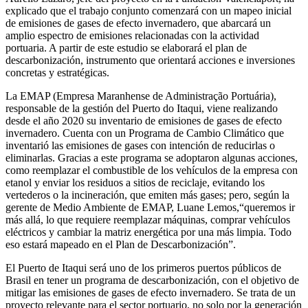
explicado que el trabajo conjunto comenzará con un mapeo inicial
de emisiones de gases de efecto invernadero, que abarcará un
amplio espectro de emisiones relacionadas con la actividad
portuaria. A partir de este estudio se elaborará el plan de
descarbonización, instrumento que orientará acciones e inversiones
concretas y estratégicas.
La EMAP (Empresa Maranhense de Administração Portuária),
responsable de la gestión del Puerto do Itaqui, viene realizando
desde el año 2020 su inventario de emisiones de gases de efecto
invernadero. Cuenta con un Programa de Cambio Climático que
inventarió las emisiones de gases con intención de reducirlas o
eliminarlas. Gracias a este programa se adoptaron algunas acciones,
como reemplazar el combustible de los vehículos de la empresa con
etanol y enviar los residuos a sitios de reciclaje, evitando los
vertederos o la incineración, que emiten más gases; pero, según la
gerente de Medio Ambiente de EMAP, Luane Lemos,“queremos ir
más allá, lo que requiere reemplazar máquinas, comprar vehículos
eléctricos y cambiar la matriz energética por una más limpia. Todo
eso estará mapeado en el Plan de Descarbonización”.
El Puerto de Itaqui será uno de los primeros puertos públicos de
Brasil en tener un programa de descarbonización, con el objetivo de
mitigar las emisiones de gases de efecto invernadero. Se trata de un
proyecto relevante para el sector portuario, no solo por la generación