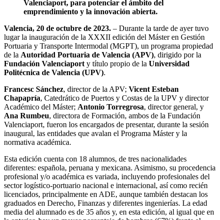
Valenciaport, para potenciar el ámbito del
emprendimiento y la innovación abierta.
Valencia, 20 de octubre de 2023.
– Durante la tarde de ayer tuvo
lugar la inauguración de la XXXII edición del Máster en Gestión
Portuaria y Transporte Intermodal (MGPT), un programa propiedad
de la
Autoridad Portuaria de Valencia (APV)
, dirigido por la
Fundación Valenciaport
y título propio de la
Universidad
Politécnica de Valencia (UPV)
.
Francesc Sánchez
, director de la APV;
Vicent Esteban
Chapapría
, Catedrático de Puertos y Costas de la UPV y director
Académico del Máster;
Antonio Torregrosa
, director general, y
Ana Rumbeu
, directora de Formación, ambos de la Fundación
Valenciaport, fueron los encargados de presentar, durante la sesión
inaugural, las entidades que avalan el Programa Máster y la
normativa académica.
Esta edición cuenta con 18 alumnos, de tres nacionalidades
diferentes: española, peruana y mexicana. Asimismo, su procedencia
profesional y/o académica es variada, incluyendo profesionales del
sector logístico-portuario nacional e internacional, así como recién
licenciados, principalmente en ADE, aunque también destacan los
graduados en Derecho, Finanzas y diferentes ingenierías. La edad
media del alumnado es de 35 años y, en esta edición, al igual que en