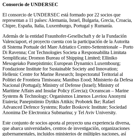
Consorcio de UNDERSEC
El consorcio de UNDERSEC está formado por 22 socios que
representan a 11 países: Alemania, Israel, Bulgaria, Grecia, Croacia,
Chipre, España, Italia, Luxemburgo, Portugal y Rumanía.
Además de la entidad Fraunhofer-Gesellschaft y de la Fundación
Valenciaport, el proyecto cuenta con la participación de la Autorita
di Sistema Portuale del Mare Adriatico Centro-Settentrionale – Porto
Di Ravenna; Cnt Technologies Societa a Responsabilita Limitata
Semplificata; Dromon Bureau of Shipping Limited; Elliniko
Mesogeiako Panepistimio; European Dynamics Luxembourg;
Fondazione Institute for Sustainable Society and Innovation;
Hellenic Centre for Marine Research; Inspectoratul Teritorial al
Politiei de Frontiera Timisoara; Manibus Eood; Ministerio da Defesa
Nacional (Portugal); Ministry of Defense (Israel); Ministry of
Maritime Affairs and Insular Policy (Grecia); Oceanscan – Marine
Systems & Technology; Organismos Limenos Lavriou Anonymi
Etaireia; Panepistimio Dytikis Attikis; Probotek Ike; Rafael
Advanced Defence Systems; Ruder Boskovic Institute; Sociedad
Anonima De Electronica Submarina; y Tel Aviv University.
Este conjunto de socios aporta al proyecto una experiencia diversa,
que abarca universidades, centros de investigación, organizaciones
gubernamentales, incluidos ministerios de múltiples naciones, así