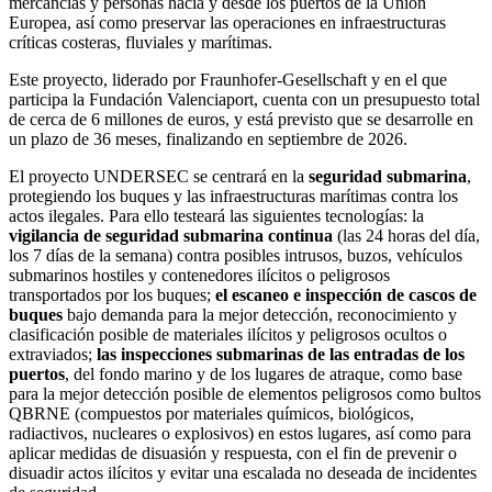
mercancías y personas hacia y desde los puertos de la Unión
Europea, así como preservar las operaciones en infraestructuras
críticas costeras, fluviales y marítimas.
Este proyecto, liderado por Fraunhofer-Gesellschaft y en el que
participa la Fundación Valenciaport, cuenta con un presupuesto total
de cerca de 6 millones de euros, y está previsto que se desarrolle en
un plazo de 36 meses, finalizando en septiembre de 2026.
El proyecto UNDERSEC se centrará en la
seguridad submarina
,
protegiendo los buques y las infraestructuras marítimas contra los
actos ilegales. Para ello testeará las siguientes tecnologías: la
vigilancia de seguridad submarina continua
(las 24 horas del día,
los 7 días de la semana) contra posibles intrusos, buzos, vehículos
submarinos hostiles y contenedores ilícitos o peligrosos
transportados por los buques;
el escaneo e inspección de cascos de
buques
bajo demanda para la mejor detección, reconocimiento y
clasificación posible de materiales ilícitos y peligrosos ocultos o
extraviados;
las inspecciones submarinas de las entradas de los
puertos
, del fondo marino y de los lugares de atraque, como base
para la mejor detección posible de elementos peligrosos como bultos
QBRNE (compuestos por materiales químicos, biológicos,
radiactivos, nucleares o explosivos) en estos lugares, así como para
aplicar medidas de disuasión y respuesta, con el fin de prevenir o
disuadir actos ilícitos y evitar una escalada no deseada de incidentes