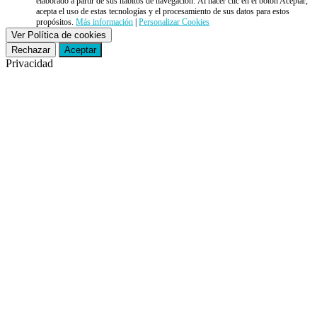
elaborado a partir de sus hábitos de navegación. Al hacer clic en el botón Aceptar,
acepta el uso de estas tecnologías y el procesamiento de sus datos para estos
propósitos.
Más información
|
Personalizar Cookies
Ver Política de cookies
Rechazar
Aceptar
Privacidad