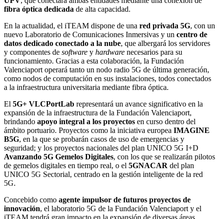
UPV
, que conectará ambas entidades mediante una conexión de
fibra óptica dedicada
de alta capacidad.
En la actualidad, el iTEAM dispone de una
red privada 5G
, con un
nuevo Laboratorio de Comunicaciones Inmersivas y un
centro de
datos dedicado conectado a la nube
, que albergará los servidores
y componentes de
software
y
hardware
necesarios para su
funcionamiento. Gracias a esta colaboración, la Fundación
Valenciaport operará tanto un nodo radio 5G de última generación,
como nodos de computación en sus instalaciones, todos conectados
a la infraestructura universitaria mediante fibra óptica.
El
5G+ VLCPortLab
representará un avance significativo en la
expansión de la infraestructura de la Fundación Valenciaport,
brindando
apoyo integral a los proyectos
en curso dentro del
ámbito portuario. Proyectos como la iniciativa europea
IMAGINE
B5G
, en la que se probarán casos de uso de emergencias y
seguridad; y los proyectos nacionales del plan UNICO 5G I+D
Avanzando 5G Gemelos Digitales
, con los que se realizarán pilotos
de gemelos digitales en tiempo real, o el
5GNACAR
del plan
UNICO 5G Sectorial, centrado en la gestión inteligente de la red
5G.
Concebido como
agente impulsor de futuros proyectos de
innovación
, el laboratorio 5G de la Fundación Valenciaport y el
iTEAM
tendrá gran impacto en la expansión de diversas áreas,