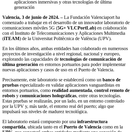
aplicaciones inmersivas y otras tecnologías de última
generación
Valencia, 3 de junio de 2024. –
La Fundación Valenciaport ha
comenzado a trabajar en el desarrollo de un innovador laboratorio de
comunicaciones móviles 5G (
5G+ VLCPortLab)
en colaboración
con el Instituto de Telecomunicaciones y Aplicaciones Multimedia
(
iTEAM
) de la Universitat Politècnica de València (UPV).
En los últimos años, ambas entidades han colaborado en numerosos
proyectos de investigación a nivel regional, nacional y europeo,
explorando las capacidades de
tecnologías de comunicación de
última generación
en entornos portuarios para poder implementar
nuevas aplicaciones y casos de uso en el Puerto de Valencia.
Precisamente, este laboratorio se establecerá como un
banco de
pruebas
especializado en validar aplicaciones vanguardistas en
entornos portuarios, como
realidad aumentada
,
control remoto de
robots
y
comunicaciones holográficas
, entre otras tecnologías.
Estas pruebas se realizarán, por un lado, en un entorno controlado
por la UPV y, más tarde, el entorno real del puerto; algo que
impulsará sus niveles de madurez tecnológica.
El laboratorio estará compuesto por una
infraestructura
compartida
, ubicada tanto en el
Puerto de Valencia
como en la