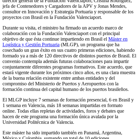
director general de la Fundación Valenciaport; Cristina Rodríguez,
jefa de Contenedores y Cargadores de la APV y Jonas Mendes,
consultor en Innovación y Estrategia Portuaria y responsable de los
proyectos con Brasil en la Fundación Valenciaport.
Durante su visita, el ministro ha firmado un acuerdo marco de
colaboración con la Fundación Valenciaport con el principal
objetivo de que ésta continue impartiendo en Brasil el
Máster en
Logística y Gestión Portuaria
(MLGP), un programa que ha
cosechado un gran éxito en sus cuatro primeras ediciones, habiendo
formado ya a más de 120 directivos de distintos puertos de Brasil. El
convenio contempla además futuras colaboraciones para impartir
conjuntamente diferentes programas formativos. Este acuerdo, que
estará vigente durante los próximos cinco años, es una clara muestra
de la buena relación existente entre ambas entidades y del
compromiso del Ministerio de Puertos y Aeropuertos con la
formación continua del capital humano de los puertos brasileños.
El MLGP incluye 7 semanas de formación presencial, 6 en Brasil y
1 semana en Valencia, más 18 semanas impartidas en formato
online. Todas ellas repletas de actividades, foros y debates que
hacen de este programa una formación única avalada por la
Universidad Politécnica de Valencia.
Este máster ha sido impartido también en Panamá, Argentina,
México y Colombia, sumando un total de 10 ediciones