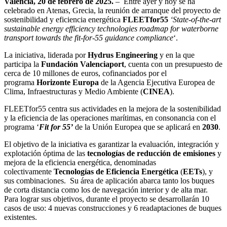
Valencia, 20 de febrero de 2025.
– Entre ayer y hoy se ha
celebrado en Atenas, Grecia, la reunión de arranque del proyecto de
sostenibilidad y eficiencia energética
FLEETfor55
‘State-of-the-art
sustainable energy efficiency technologies roadmap for waterborne
transport towards the fit-for-55 guidance compliance
‘.
La iniciativa, liderada por
Hydrus Engineering
y en la que
participa la
Fundación Valenciaport
, cuenta con un presupuesto de
cerca de 10 millones de euros, cofinanciados por el
programa
Horizonte Europa
de la Agencia Ejecutiva Europea de
Clima, Infraestructuras y Medio Ambiente (
CINEA
).
FLEETfor55 centra sus actividades en la mejora de la sostenibilidad
y la eficiencia de las operaciones marítimas, en consonancia con el
programa ‘
Fit for 55’
de la Unión Europea que se aplicará en
2030
.
El objetivo de la iniciativa es garantizar la evaluación, integración y
explotación óptima de las
tecnologías de reducción de emisiones
y
mejora de la eficiencia energética, denominadas
colectivamente
Tecnologías de Eficiencia Energética
(
EETs
), y
sus combinaciones. Su área de aplicación abarca tanto los buques
de corta distancia como los de navegación interior y de alta mar.
Para lograr sus objetivos, durante el proyecto se desarrollarán 10
casos de uso: 4 nuevas construcciones y 6 readaptaciones de buques
existentes.