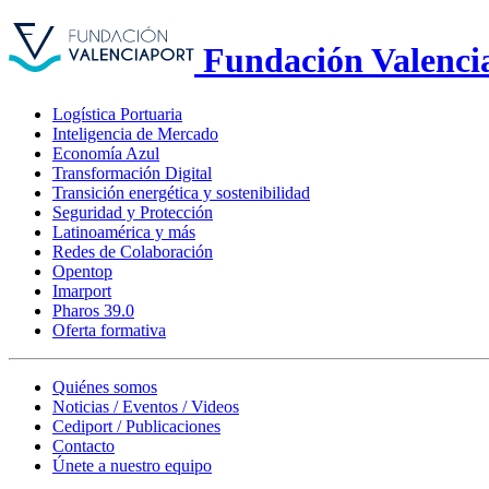
Fundación Valenci
Logística Portuaria
Inteligencia de Mercado
Economía Azul
Transformación Digital
Transición energética y sostenibilidad
Seguridad y Protección
Latinoamérica y más
Redes de Colaboración
Opentop
Imarport
Pharos 39.0
Oferta formativa
Quiénes somos
Noticias / Eventos / Videos
Cediport / Publicaciones
Contacto
Únete a nuestro equipo