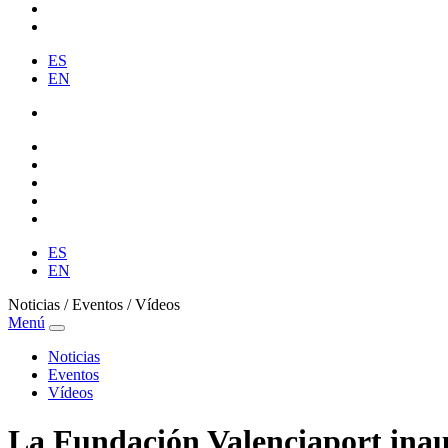
ES
EN
ES
EN
Noticias / Eventos / Vídeos
Menú
Noticias
Eventos
Vídeos
La Fundación Valenciaport inaug