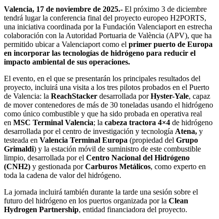
Valencia, 17 de noviembre de 2025.-
El próximo 3 de diciembre
tendrá lugar la conferencia final del proyecto europeo H2PORTS,
una iniciativa coordinada por la Fundación Valenciaport en estrecha
colaboración con la Autoridad Portuaria de València (APV), que ha
permitido ubicar a Valenciaport como el
primer puerto de Europa
en incorporar
las tecnologías de hidrógeno para reducir el
impacto ambiental de sus operaciones.
El evento, en el que se presentarán los principales resultados del
proyecto, incluirá una visita a los tres pilotos probados en el Puerto
de Valencia: la
ReachStacker
desarrollada por
Hyster-Yale
, capaz
de mover contenedores de más de 30 toneladas usando el hidrógeno
como único combustible y que ha sido probada en operativa real
en
MSC Terminal Valencia
; la
cabeza tractora 4×4
de hidrógeno
desarrollada por el centro de investigación y tecnología
Atena,
y
testeada en
Valencia Terminal Europa
(propiedad del
Grupo
Grimaldi
)
y la estación móvil de suministro de este combustible
limpio, desarrollada por el
Centro Nacional del Hidrógeno
(CNH2)
y gestionada por
Carburos Metálicos
, como experto en
toda la cadena de valor del hidrógeno.
La jornada incluirá también durante la tarde una sesión sobre el
futuro del hidrógeno en los puertos organizada por la
Clean
Hydrogen Partnership
, entidad financiadora del proyecto.