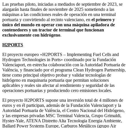
Las pruebas piloto, iniciadas a mediados de septiembre de 2023, se
alargarán hasta finales de noviembre de 2025 sometiendo a las
máquinas a las condiciones reales de operación en una terminal
portuaria y convirtiendo al recinto valenciano, en
el primero y
único del mundo en operar con una máquina apiladora de
contenedores y un tractor de terminal que funcionan
exclusivamente con hidrógeno
.
H2PORTS
El proyecto europeo «H2PORTS – Implementing Fuel Cells and
Hydrogen Technologies in Ports» coordinado por la Fundación
Valenciaport, en estrecha colaboración con la Autoridad Portuaria de
València, y financiado por el programa Clean Hydrogen Partnership,
tiene como principal objetivo probar y validar tecnologías de
hidrógeno en maquinaria portuaria que permitan soluciones
aplicables y reales sin afectar al rendimiento y seguridad de las
operaciones portuarias y produciendo cero emisiones locales.
El proyecto H2PORTS supone una inversión total de 4 millones de
euros y en él participan, además de la Fundación Valenciaport y la
Autoridad Portuaria de València, el Centro Nacional del Hidrógeno,
y las empresas privadas MSC Terminal Valencia, Grupo Grimaldi,
Hyster-Yale, ATENA Distretto Alta Tecnologia Energia Ambiente,
Ballard Power Systems Europe, Carburos Metálicos (grupo Air