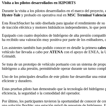
Visita a los pilotos desarrollados en H2PORTS
Durante la visita a los pilotos desarrollados en el marco del proyecto,
Hyster-Yale
y probado en operativa real en
MSC Terminal Valenci
Esta ReachStacker ha sido diseñada para igualar el rendimiento de su
de tracción eléctrica y motores hidráulicos independientes, lo que perm
Equipado con cuatro depósitos de hidrógeno de alta presión compatibl
ha recibido una valoración muy positiva por parte de los estibadores,
Los asistentes también han podido conocer en detalle la primera
cabez
vehículo fue llevada a cabo por
ATENA
con el apoyo de ENEA, la Un
Grimaldi.
Se trata de un prototipo de vehículo portuario con un sistema de pro
hidrógeno a alta presión, permitiéndole operar durante un turno compl
Uno de los principales desafíos de este piloto fue desarrollar una estr
eficiente y duradero.
Estas pruebas piloto han demostrado que la tecnología del hidrógeno p
eficiencia, la seguridad o la comodidad del operador.
Por último, los participantes tuvieron la oportunidad de conocer de c
una solución flexible: una estación móvil de repostaje de hidrógeno.