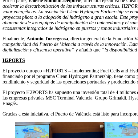
Por su parte,
Valerie Bouillon-Delporte
, directora ejecutiva de Cle
acelerar la descarbonización de las infraestructuras críticas. H2POR
valor energéticas. La asociación Clean Hydrogen Partnership se enorg
proyectos piloto a la adopción del hidrógeno a gran escala. Este pro
abarcan desde los equipos de manipulación de contenedores y el sumini
ecosistemas integrados de hidrógeno en puertos y zonas industriales 
Finalmente,
Antonio Torregrosa
, director general de la Fundación V
competitividad del Puerto de Valencia a través de la innovación. Est
digitalización y eficiencia operativa”
y añadió que
“la disponibilidad
H2PORTS
El proyecto europeo «H2PORTS – Implementing Fuel Cells and Hydroge
financiado por el programa Clean Hydrogen Partnership, tiene como pri
rendimiento y seguridad de las operaciones portuarias y produciendo c
El proyecto H2PORTS ha supuesto una inversión total de 4 millones de
las empresas privadas MSC Terminal Valencia, Grupo Grimaldi, Hyst
Enagás.
Gracias a esta iniciativa, el Puerto de València está listo para incorpo