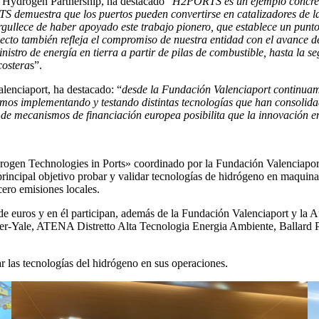
an Hydrogen Partnership, ha destacado “
H2PORTS es un ejemplo concreto
TS demuestra que los puertos pueden convertirse en catalizadores de la 
ullece de haber apoyado este trabajo pionero, que establece un punto 
yecto también refleja el compromiso de nuestra entidad con el avance d
stro de energía en tierra a partir de pilas de combustible, hasta la se
costera
s”.
alenciaport, ha destacado: “
desde la Fundación Valenciaport continuam
amos implementando y testando distintas tecnologías que han consolidad
 de mecanismos de financiación europea posibilita que la innovación en
n Technologies in Ports» coordinado por la Fundación Valenciaport, 
ncipal objetivo probar y validar tecnologías de hidrógeno en maquinaria
ero emisiones locales.
 euros y en él participan, además de la Fundación Valenciaport y la A
er-Yale, ATENA Distretto Alta Tecnologia Energia Ambiente, Ballard 
rar las tecnologías del hidrógeno en sus operaciones.