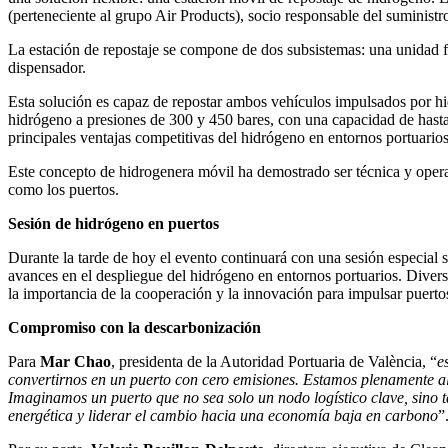
(perteneciente al grupo Air Products), socio responsable del suminist
La estación de repostaje se compone de dos subsistemas: una unidad f
dispensador.
Esta solución es capaz de repostar ambos vehículos impulsados por hi
hidrógeno a presiones de 300 y 450 bares, con una capacidad de hasta 
principales ventajas competitivas del hidrógeno en entornos portuarios
Este concepto de hidrogenera móvil ha demostrado ser técnica y opera
como los puertos.
Sesión de hidrógeno en puertos
Durante la tarde de hoy el evento continuará con una sesión especial 
avances en el despliegue del hidrógeno en entornos portuarios. Diver
la importancia de la cooperación y la innovación para impulsar puert
Compromiso con la descarbonización
Para
Mar Chao
, presidenta de la Autoridad Portuaria de València, “
e
convertirnos en un puerto con cero emisiones. Estamos plenamente ali
Imaginamos un puerto que no sea solo un nodo logístico clave, sino t
energética y liderar el cambio hacia una economía baja en carbono
”