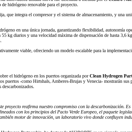
ro de hidrógeno renovable para el proyecto.
ija, que integra el compresor y el sistema de almacenamiento, y una un
drógeno en una única jornada, garantizando flexibilidad, autonomía ope
55 kg diarios y una velocidad máxima de dispensación de hasta 3,6 kg p
.
tivamente viable, ofreciendo un modelo escalable para la implementaci
sobre el hidrógeno en los puertos organizada por
Clean Hydrogen Part
sos puertos -como Hirtshals, Amberes-Brujas y Venecia- mostrarán sus p
os descarbonizados.
ste proyecto reafirma nuestro compromiso con la descarbonización. Es
neados con los principios del Pacto Verde Europeo, el paquete legislat
ambién motor de innovación, un laboratorio vivo donde confluyen industr
.