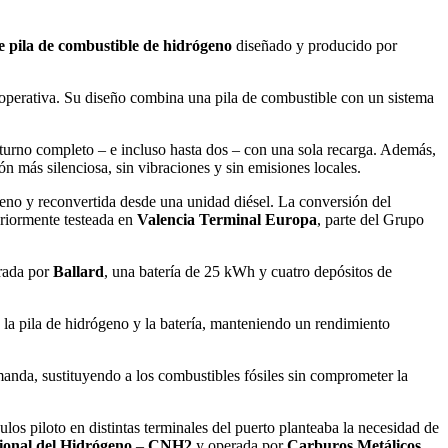
 pila de combustible
de hidrógeno
diseñado y producido por
 operativa. Su diseño combina una pila de combustible con un sistema
 turno completo – e incluso hasta dos – con una sola recarga. Además,
 más silenciosa, sin vibraciones y sin emisiones locales.
no y reconvertida desde una unidad diésel. La conversión del
riormente testeada en
Valencia Terminal Europa
, parte del Grupo
rada por
Ballard
, una batería de 25 kWh y cuatro depósitos de
de la pila de hidrógeno y la batería, manteniendo un rendimiento
manda, sustituyendo a los combustibles fósiles sin comprometer la
ulos piloto en distintas terminales del puerto planteaba la necesidad de
ional del Hidrógeno
–
CNH2
y operada por
Carburos Metálicos