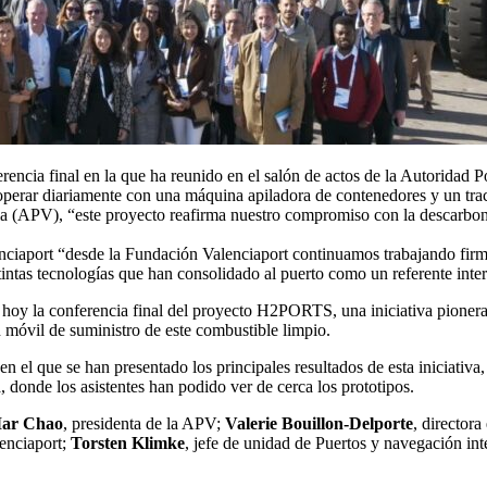
ia final en la que ha reunido en el salón de actos de la Autoridad Po
 operar diariamente con una máquina apiladora de contenedores y un tr
a (APV), “este proyecto reafirma nuestro compromiso con la descarboni
nciaport “desde la Fundación Valenciaport continuamos trabajando firm
ntas tecnologías que han consolidado al puerto como un referente interna
 hoy la conferencia final del proyecto H2PORTS, una iniciativa pioner
 móvil de suministro de este combustible limpio.
 el que se han presentado los principales resultados de esta iniciativa,
 donde los asistentes han podido ver de cerca los prototipos.
ar Chao
, presidenta de la APV;
Valerie Bouillon-Delporte
, director
lenciaport;
Torsten Klimke
, jefe de unidad de Puertos y navegación 