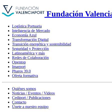
Fundación Valenci
Logística Portuaria
Inteligencia de Mercado
Economía Azul
Transformación Digital
Transición energética y sostenibilidad
Seguridad y Protección
Latinoamérica y más
Redes de Colaboración
Opentop
Imarport
Pharos 39.0
Oferta formativa
Quiénes somos
Noticias / Eventos / Videos
Cediport / Publicaciones
Contacto
Únete a nuestro equipo