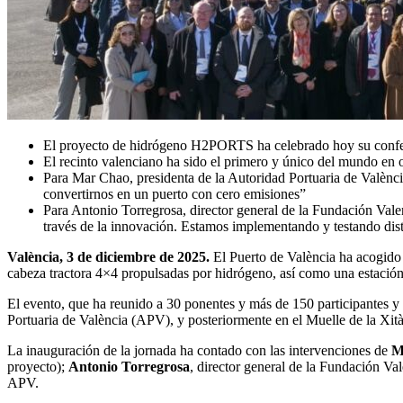
El proyecto de hidrógeno H2PORTS ha celebrado hoy su conferenc
El recinto valenciano ha sido el primero y único del mundo en
Para Mar Chao, presidenta de la Autoridad Portuaria de Valènci
convertirnos en un puerto con cero emisiones”
Para Antonio Torregrosa, director general de la Fundación Vale
través de la innovación. Estamos implementando y testando disti
València, 3 de diciembre de 2025.
El Puerto de València ha acogido
cabeza tractora 4×4 propulsadas por hidrógeno, así como una estación
El evento, que ha reunido a 30 ponentes y más de 150 participantes y en
Portuaria de València (APV), y posteriormente en el Muelle de la Xità,
La inauguración de la jornada ha contado con las intervenciones de
M
proyecto);
Antonio Torregrosa
, director general de la Fundación Va
APV.