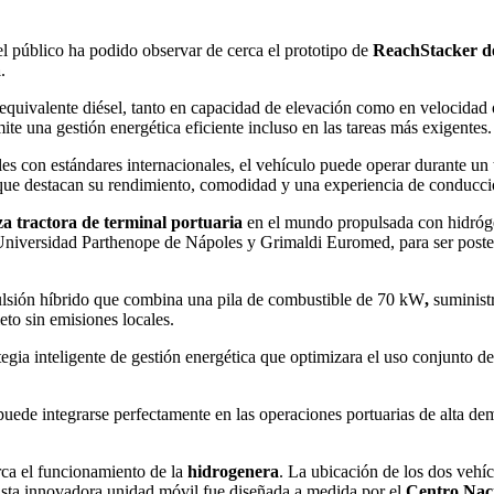
 el público ha podido observar de cerca el prototipo de
ReachStacker de
a
.
 equivalente diésel, tanto en capacidad de elevación como en velocidad
ite una gestión energética eficiente incluso en las tareas más exigentes.
es con estándares internacionales, el vehículo puede operar durante un
 que destacan su rendimiento, comodidad y una experiencia de conducción
a tractora de terminal portuaria
en el mundo propulsada con hidróge
iversidad Parthenope de Nápoles y Grimaldi Euromed, para ser poste
pulsión híbrido que combina una pila de combustible de 70 kW
,
suminist
eto sin emisiones locales.
ategia inteligente de gestión energética que optimizara el uso conjunto 
uede integrarse perfectamente en las operaciones portuarias de alta de
erca el funcionamiento de la
hidrogenera
. La ubicación de los dos vehíc
 Esta innovadora unidad móvil fue diseñada a medida por el
Centro Nac