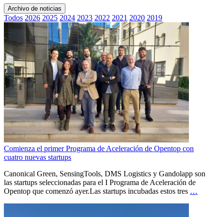
Archivo de noticias
Todos
2026
2025
2024
2023
2022
2021
2020
2019
Comienza el primer Programa de Aceleración de Opentop con
cuatro nuevas startups
Canonical Green, SensingTools, DMS Logistics y Gandolapp son
las startups seleccionadas para el I Programa de Aceleración de
Opentop que comenzó ayer.Las startups incubadas estos tres
…