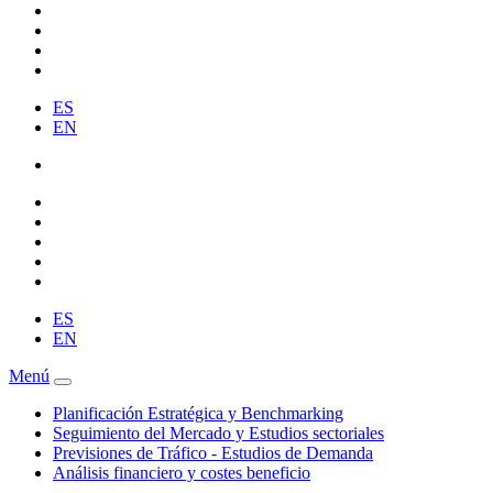
ES
EN
ES
EN
Menú
Planificación Estratégica y Benchmarking
Seguimiento del Mercado y Estudios sectoriales
Previsiones de Tráfico - Estudios de Demanda
Análisis financiero y costes beneficio