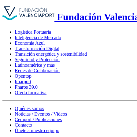
Fundación Valenci
Logística Portuaria
Inteligencia de Mercado
Economía Azul
Transformación Digital
Transición energética y sostenibilidad
Seguridad y Protección
Latinoamérica y más
Redes de Colaboración
Opentop
Imarport
Pharos 39.0
Oferta formativa
Quiénes somos
Noticias / Eventos / Videos
Cediport / Publicaciones
Contacto
Únete a nuestro equipo