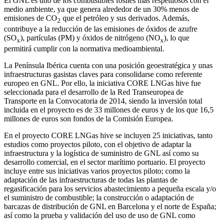
El GNL es uno de los combustibles fósiles más respetuosos con el
medio ambiente, ya que genera alrededor de un 30% menos de
emisiones de CO
que el petróleo y sus derivados. Además,
2
contribuye a la reducción de las emisiones de óxidos de azufre
(SO
), partículas (PM) y óxidos de nitrógeno (NO
), lo que
x
x
permitirá cumplir con la normativa medioambiental.
La Península Ibérica cuenta con una posición geoestratégica y unas
infraestructuras gasistas claves para consolidarse como referente
europeo en GNL. Por ello, la iniciativa CORE LNGas hive fue
seleccionada para el desarrollo de la Red Transeuropea de
Transporte en la Convocatoria de 2014, siendo la inversión total
incluida en el proyecto es de 33 millones de euros y de los que 16,5
millones de euros son fondos de la Comisión Europea.
En el proyecto CORE LNGas hive se incluyen 25 iniciativas, tanto
estudios como proyectos piloto, con el objetivo de adaptar la
infraestructura y la logística de suministro de GNL así como su
desarrollo comercial, en el sector marítimo portuario. El proyecto
incluye entre sus iniciativas varios proyectos piloto; como la
adaptación de las infraestructuras de todas las plantas de
regasificación para los servicios abastecimiento a pequeña escala y/o
el suministro de combustible; la construcción o adaptación de
barcazas de distribución de GNL en Barcelona y el norte de España;
así como la prueba y validación del uso de uso de GNL como