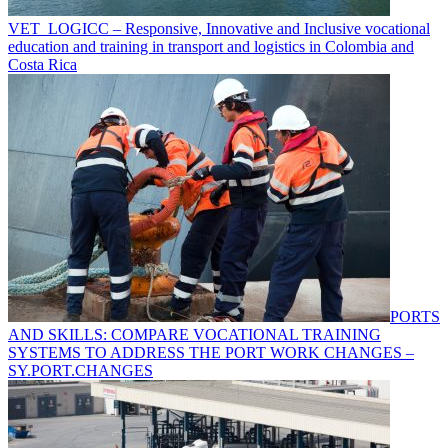
VET_LOGICC – Responsive, Innovative and Inclusive vocational
education and training in transport and logistics in Colombia and
Costa Rica
PORTS
AND SKILLS: COMPARE VOCATIONAL TRAINING
SYSTEMS TO ADDRESS THE PORT WORK CHANGES –
SY.PORT.CHANGES