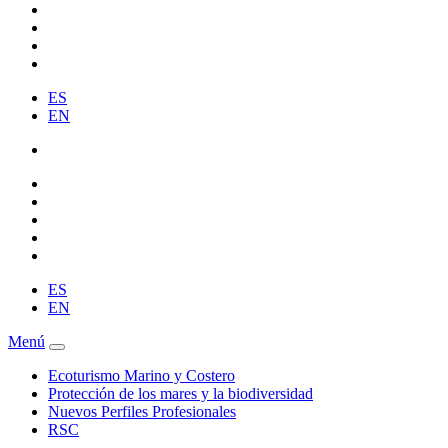
ES
EN
ES
EN
Menú
Ecoturismo Marino y Costero
Protección de los mares y la biodiversidad
Nuevos Perfiles Profesionales
RSC