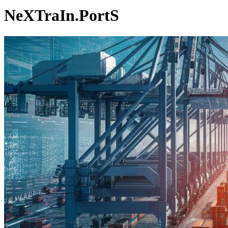
NeXTraIn.PortS