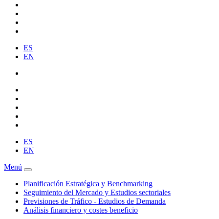
ES
EN
ES
EN
Menú
Planificación Estratégica y Benchmarking
Seguimiento del Mercado y Estudios sectoriales
Previsiones de Tráfico - Estudios de Demanda
Análisis financiero y costes beneficio