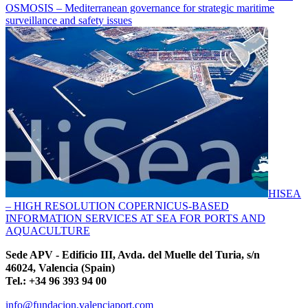
OSMOSIS – Mediterranean governance for strategic maritime
surveillance and safety issues
HISEA
– HIGH RESOLUTION COPERNICUS-BASED
INFORMATION SERVICES AT SEA FOR PORTS AND
AQUACULTURE
Sede APV - Edificio III, Avda. del Muelle del Turia, s/n
46024, Valencia (Spain)
Tel.: +34 96 393 94 00
info@fundacion.valenciaport.com