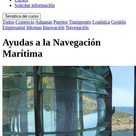
Solicitar información
Temática del curso
Todos
Comercio
Aduanas
Puertos
Transportes
Logística
Gestión
Empresarial
Idiomas
Innovación
Navegación
Ayudas a la Navegación
Marítima