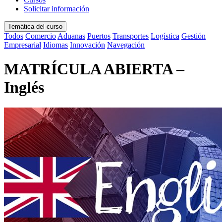
Solicitar información
Temática del curso
Todos
Comercio
Aduanas
Puertos
Transportes
Logística
Gestión
Empresarial
Idiomas
Innovación
Navegación
MATRÍCULA ABIERTA –
Inglés