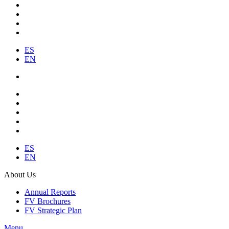
ES
EN
ES
EN
About Us
Annual Reports
FV Brochures
FV Strategic Plan
Menu