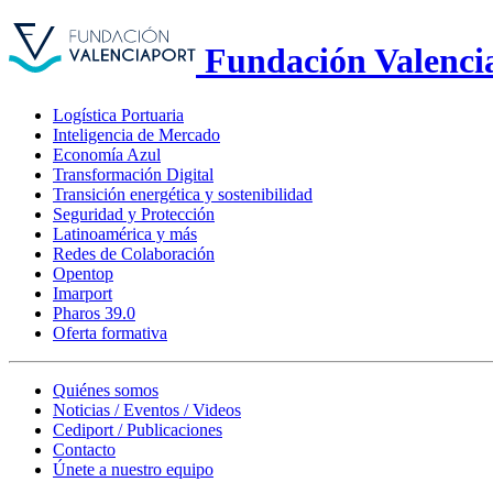
Fundación Valenci
Logística Portuaria
Inteligencia de Mercado
Economía Azul
Transformación Digital
Transición energética y sostenibilidad
Seguridad y Protección
Latinoamérica y más
Redes de Colaboración
Opentop
Imarport
Pharos 39.0
Oferta formativa
Quiénes somos
Noticias / Eventos / Videos
Cediport / Publicaciones
Contacto
Únete a nuestro equipo