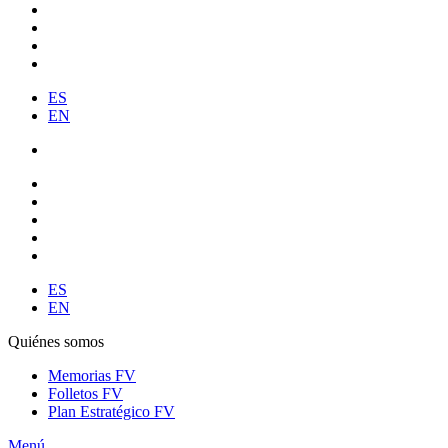
ES
EN
ES
EN
Quiénes somos
Memorias FV
Folletos FV
Plan Estratégico FV
Menú