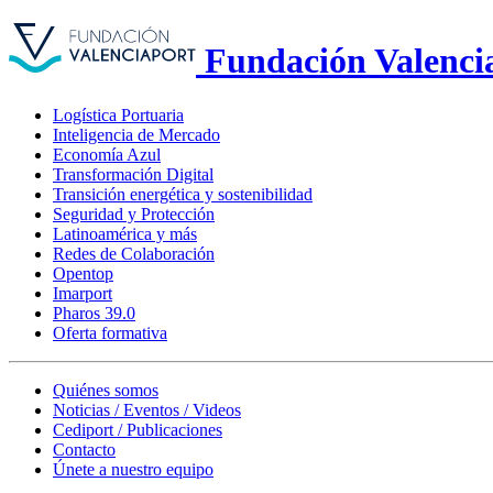
Fundación Valenci
Logística Portuaria
Inteligencia de Mercado
Economía Azul
Transformación Digital
Transición energética y sostenibilidad
Seguridad y Protección
Latinoamérica y más
Redes de Colaboración
Opentop
Imarport
Pharos 39.0
Oferta formativa
Quiénes somos
Noticias / Eventos / Videos
Cediport / Publicaciones
Contacto
Únete a nuestro equipo