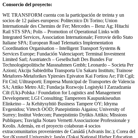
Consorcio del proyecto:
WE TRANSFORM cuenta con la participación de treinta y un
socios de 12 países europeos: Politecnico Di Torino; Union
Internationale des Chemins de Fer; Mercedes – Benz Ag; Hitachi
Rail STS SPA; Polis – Promotion of Operational Links with
Integrated Services, Association Internationale; Ferrovie dello Stato
Italiane SPA; European Road Telematics Implementation
Coordination Organisation – Intelligent Transport Systems &
Services Europe; Fundación Valenciaport; Terminal Investment
Limited Sarl; Austriatech – Gesellschaft Des Bundes Fur
Technologiepolitische Massnahmen Gmbh; Leonardo – Societa Per
Azioni; Akciju Sabiedriba Transporta Un Sakaru Instituts; Trainose
Metafores-Metaforikes Ypiresies Epivaton Kai Fortiou Ae; Filt Cgil;
Fit Cisl; Uiltrasporti; Empresa Municipal de Transportes de Valencia
SA; Attiko Metro AE; Fundacja Rozwoju Logistyki I Zarzadzania
Cilt (Uk)-Polska / Foundation for Logistics and Management
Development; LGI Consulting; Tampereen Kaupunkiseudun
Elinkeino – Ja Kehitysyhtiö Business Tampere OY; Idryma
Evgenidou; Virtech OOD; Panepistimio Aigaiou; University of
Surrey; Institut Vedecom; Panepistimio Dytikis Attikis; Missions
Publiques; Traviglia Notaro Vernetti Associazione Professionale y
Keolis. Además, en el proyecto colaboran 4 socios
extracomunitarios provenientes de Canádá (Advanis Inc.); Corea del
Sur (Kyungil University); Japón (Tokai National Higher Education