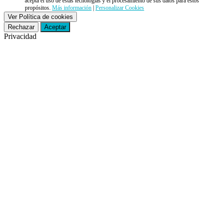
acepta el uso de estas tecnologías y el procesamiento de sus datos para estos
propósitos.
Más información
|
Personalizar Cookies
Ver Política de cookies
Rechazar
Aceptar
Privacidad