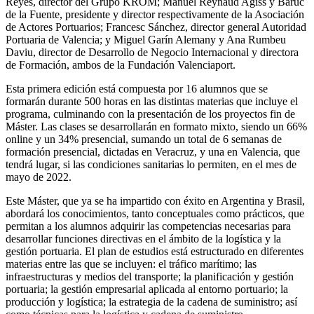
Reyes, director del Grupo KROM; Manuel Reynaud Agiss y Baruc
de la Fuente, presidente y director respectivamente de la Asociación
de Actores Portuarios; Francesc Sánchez, director general Autoridad
Portuaria de Valencia; y Miguel Garín Alemany y Ana Rumbeu
Daviu, director de Desarrollo de Negocio Internacional y directora
de Formación, ambos de la Fundación Valenciaport.
Esta primera edición está compuesta por 16 alumnos que se
formarán durante 500 horas en las distintas materias que incluye el
programa, culminando con la presentación de los proyectos fin de
Máster. Las clases se desarrollarán en formato mixto, siendo un 66%
online y un 34% presencial, sumando un total de 6 semanas de
formación presencial, dictadas en Veracruz, y una en Valencia, que
tendrá lugar, si las condiciones sanitarias lo permiten, en el mes de
mayo de 2022.
Este Máster, que ya se ha impartido con éxito en Argentina y Brasil,
abordará los conocimientos, tanto conceptuales como prácticos, que
permitan a los alumnos adquirir las competencias necesarias para
desarrollar funciones directivas en el ámbito de la logística y la
gestión portuaria. El plan de estudios está estructurado en diferentes
materias entre las que se incluyen: el tráfico marítimo; las
infraestructuras y medios del transporte; la planificación y gestión
portuaria; la gestión empresarial aplicada al entorno portuario; la
producción y logística; la estrategia de la cadena de suministro; así