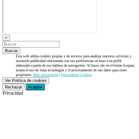
×
Esta web utiliza cookies propias y de terceros para analizar nuestros servicios y
mostrarle publicidad relacionada con sus preferencias en base a un perfil
elaborado a partir de sus hábitos de navegación. Al hacer clic en el botón Aceptar,
acepta el uso de estas tecnologías y el procesamiento de sus datos para estos
propósitos.
Más información
|
Personalizar Cookies
Ver Política de cookies
Rechazar
Aceptar
Privacidad