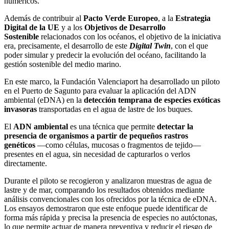
numéricos.
Además de contribuir al
Pacto Verde Europeo
, a la
Estrategia
Digital de la UE
y a los
Objetivos de Desarrollo
Sostenible
relacionados con los océanos, el objetivo de la iniciativa
era, precisamente, el desarrollo de este
Digital Twin
, con el que
poder simular y predecir la evolución del océano, facilitando la
gestión sostenible del medio marino.
En este marco, la Fundación Valenciaport ha desarrollado un piloto
en el Puerto de Sagunto para evaluar la aplicación del ADN
ambiental (eDNA) en la
detección temprana de especies exóticas
invasoras
transportadas en el agua de lastre de los buques.
El
ADN ambiental
es una técnica que permite
detectar la
presencia de organismos
a partir de pequeños rastros
genéticos
—como células, mucosas o fragmentos de tejido—
presentes en el agua, sin necesidad de capturarlos o verlos
directamente.
Durante el piloto se recogieron y analizaron muestras de agua de
lastre y de mar, comparando los resultados obtenidos mediante
análisis convencionales con los ofrecidos por la técnica de eDNA.
Los ensayos demostraron que este enfoque puede identificar de
forma más rápida y precisa la presencia de especies no autóctonas,
lo que permite actuar de manera preventiva y reducir el riesgo de