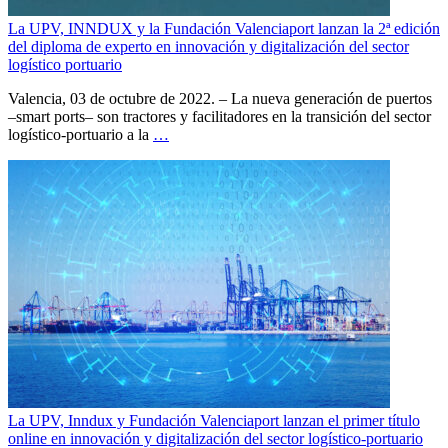
La UPV, INNDUX y la Fundación Valenciaport lanzan la 2ª edición
del diploma de experto en innovación y digitalización del sector
logístico portuario
Valencia, 03 de octubre de 2022. – La nueva generación de puertos
–smart ports– son tractores y facilitadores en la transición del sector
logístico-portuario a la
…
La UPV, Inndux y Fundación Valenciaport lanzan el primer título
online en innovación y digitalización del sector logístico-portuario