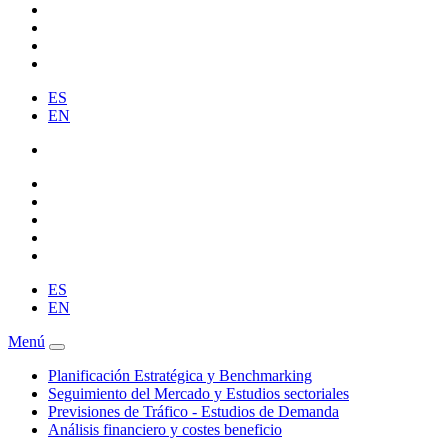
ES
EN
ES
EN
Menú
Planificación Estratégica y Benchmarking
Seguimiento del Mercado y Estudios sectoriales
Previsiones de Tráfico - Estudios de Demanda
Análisis financiero y costes beneficio