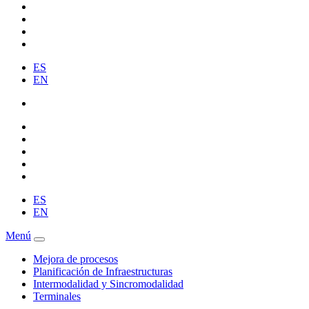
ES
EN
ES
EN
Menú
Mejora de procesos
Planificación de Infraestructuras
Intermodalidad y Sincromodalidad
Terminales