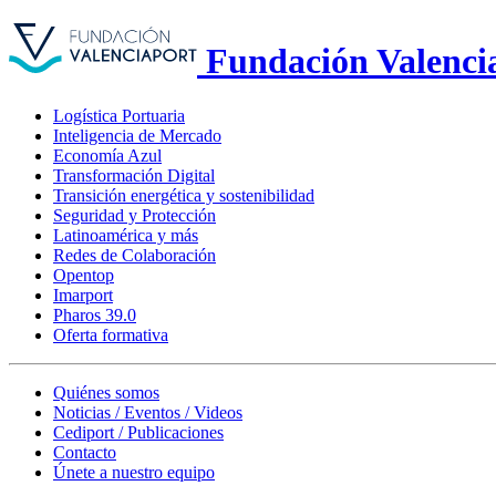
Fundación Valenci
Logística Portuaria
Inteligencia de Mercado
Economía Azul
Transformación Digital
Transición energética y sostenibilidad
Seguridad y Protección
Latinoamérica y más
Redes de Colaboración
Opentop
Imarport
Pharos 39.0
Oferta formativa
Quiénes somos
Noticias / Eventos / Videos
Cediport / Publicaciones
Contacto
Únete a nuestro equipo