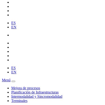
ES
EN
ES
EN
Menú
Mejora de procesos
Planificación de Infraestructuras
Intermodalidad y Sincromodalidad
Terminales