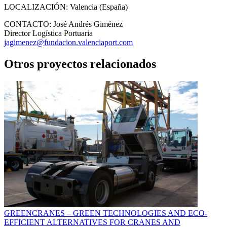
LOCALIZACIÓN:
Valencia (España)
CONTACTO:
José Andrés Giménez
Director Logística Portuaria
jagimenez@fundacion.valenciaport.com
Otros proyectos relacionados
GREENCRANES – GREEN TECHNOLOGIES AND ECO-
EFFICIENT ALTERNATIVES FOR CRANES AND