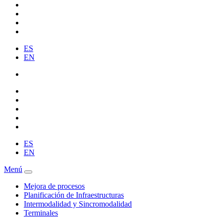
ES
EN
ES
EN
Menú
Mejora de procesos
Planificación de Infraestructuras
Intermodalidad y Sincromodalidad
Terminales